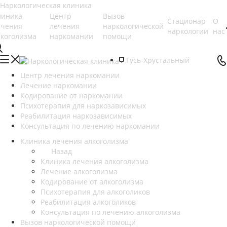
линика
Центр
Вызов
Стационар
О
ечения
лечения
наркологической
наркологии
нас
лкоголизма
наркомании
помощи
Гусь-Хрустальный
Центр лечения наркомании
Лечение наркомании
Кодирование от наркомании
Психотерапия для наркозависимых
Реабилитация наркозависимых
Консультация по лечению наркомании
Клиника лечения алкоголизма
Назад
Клиника лечения алкоголизма
Лечение алкоголизма
Кодирование от алкоголизма
Психотерапия для алкоголиков
Реабилитация алкоголиков
Консультация по лечению алкоголизма
Вызов наркологической помощи