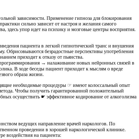
гольной зависимости. Применение гипноза для блокирования
практики сильно зависит от настроя и желания самого
ва, здесь упор идет на психику и мозговые центры восприятия.
 введения пациента в легкий гипнотический транс и внушения
ному. Обрисовываются безрадостные перспективы употребления
анием приходит к отказу от пьянства.
 программирования → налаживание новых нейронных связей в
ика. В ходе беседы пациент приходит к мыслям о вреде
звого образа жизни.
дящие необходимые процедуры ☞ имеют колоссальный опыт
 метода. Чтобы получить гарантированной положительный
собных осуществить ☛ эффективное кодирование от алкоголизма
инством ведущих направление врачей наркологов. По
ственном проведении в хорошей наркологической клинике.
ре воздействия на пациента: