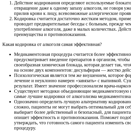
Действие кодирования определяют используемые блокато
отвращение даже к одному запаху алкоголя, не говоря уж
прилив крови к лицу, всевозможные аллергические прояв
Кодировка считается достаточно жестким методом, приме
проводит предварительные беседы с больным, прежде че
употребление алкоголя, даже в малых количествах. Дейст
преимущества и противопоказания.
Какая кодировка от алкоголя самая эффективная?
Медикаментозная процедура считается более эффективной
предусматривает введение препаратов в организм, чтобы
своеобразная химическая блокада, которая делает так, ч
на основе двух компонентов: дисульфирам — жестко дей
Психологическая является тем же внушением, которое фор
лечение и неуклонно намерен «завязать» с выпивкой. Су
результат. Имеет значение профессионализм врача-наркол
Существуют методики объединяющие медикаментозную и п
самые лучшие кодировки от алкоголизма медикаментозная
Однозначно определить лучшую альтернативу кодировани
сложно, пациенты не могут выбрать оптимальный для себ
выбирает более действенный и безопасный, для пациент
опишет эффектность и противопоказания. Поможет подоб
утверждать, что готовность самого пациента изменить св
процедуру.