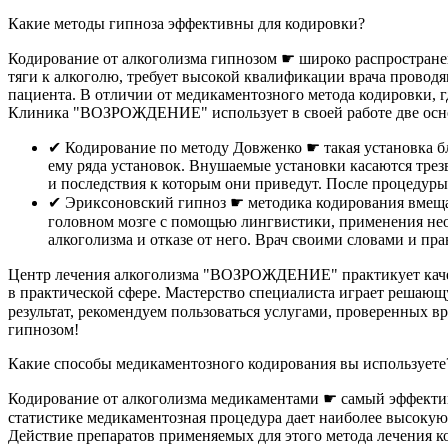
Какие методы гипноза эффективны для кодировки?
Кодирование от алкоголизма гипнозом ☛ широко распростране
тяги к алкоголю, требует высокой квалификации врача провод
пациента. В отличии от медикаментозного метода кодировки, г
Клиника "ВОЗРОЖДЕНИЕ" использует в своей работе две осно
✔︎ Кодирование по методу Довженко ☛ такая установка б
ему ряда установок. Внушаемые установки касаются трез
и последствия к которым они приведут. После процедуры
✔︎ Эриксоновский гипноз ☛ методика кодирования вмещ
головном мозге с помощью лингвистики, применения нео
алкоголизма и отказе от него. Врач своими словами и п
Центр лечения алкоголизма "ВОЗРОЖДЕНИЕ" практикует каче
в практической сфере. Мастерство специалиста играет решаю
результат, рекомендуем пользоваться услугами, проверенных 
гипнозом!
Какие способы медикаментозного кодирования вы используете
Кодирование от алкоголизма медикаментами ☛ самый эффектив
статистике медикаментозная процедура дает наиболее высокую
Действие препаратов применяемых для этого метода лечения ко