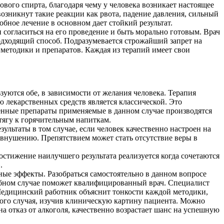
ого спирта, благодаря чему у человека возникает настоящее
возникнут такие реакции как рвота, падение давления, сильный
бное лечение в основном дает стойкий результат.
 согласиться на его проведение и быть морально готовым. Врач
одходящий способ. Подразумевается строжайший запрет на
 методики и препаратов. Каждая из терапий имеет свои
уются обе, в зависимости от желания человека. Терапия
 лекарственных средств является классической. Это
аненные препараты применяемые в данном случае производятся
тягу к горячительным напиткам.
ультаты в том случае, если человек качественно настроен на
я внушению. Препятствием может стать отсутствие веры в
тижение наилучшего результата реализуется когда сочетаются
.
ые эффекты. Разобраться самостоятельно в данном вопросе
добном случае поможет квалифицированный врач. Специалист
Медицинский работник объяснит тонкости каждой методики,
ого случая, изучив клиническую картину пациента. Можно
а отказ от алкоголя, качественно возрастает шанс на успешную