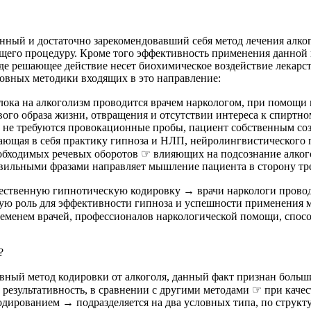
нный и достаточно зарекомендовавший себя метод лечения алко
ящего процедуру. Кроме того эффективность применения данной 
де решающее действие несет биохимическое воздействие лекарст
вных методики входящих в это направление:
лока на алкоголизм проводится врачем наркологом, при помощи
вого образа жизни, отвращения и отсутствии интереса к спирт
 не требуются провокационные пробы, пациент собственным созн
ающая в себя практику гипноза и НЛП, нейролингвистического
бходимых речевых оборотов ☞ влияющих на подсознание алкогол
равильными фразами направляет мышление пациента в сторону тре
ственную гипнотическую кодировку → врачи наркологи прово
щую роль для эффективности гипноза и успешности применения
временем врачей, профессионалов наркологической помощи, спо
?
ный метод кодировки от алкоголя, данный факт признан больш
 результативность, в сравнении с другими методами ☞ при каче
дированием → подразделяется на два условных типа, по структу