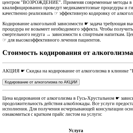
центром "ВОЗРОЖДЕНИЕ". Применяя современные методы в со
квалифицированно проведут медикаментозные процедуры и гип
качественно реализовать ☞ эффективную кодировку от алкого
Кодирование алкогольной зависимости ☛ задача требующая выс
процедура не возымеет необходимого эффекта. Чтобы получит
смертельного недуга → зависимости к спиртным напиткам. Це
☞ для высокоэффективного лечения пациентов.
Стоимость кодирования от алкоголизма
АКЦИЯ ☛ Скидка на кодирование от алкоголизма в клинике
Кодирование от алкоголизма по АКЦИИ
Цена кодирования от алкоголизма в Гусь-Хрустальном ☛ завис
продолжительность действия алкоблокады. Все услуги предост
исполнения. Для получения исчерпывающей консультации ос
ознакомиться с кратким прайс листом на услуги:
Услуга