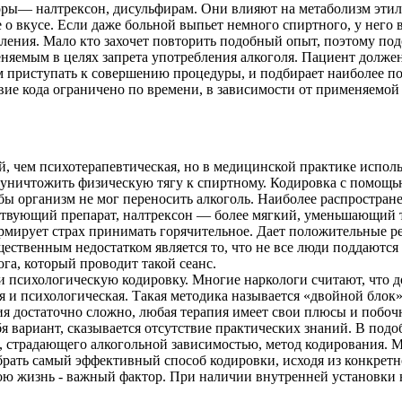
ры— налтрексон, дисульфирам. Они влияют на метаболизм этилов
е о вкусе. Если даже больной выпьет немного спиртного, у него 
ления. Мало кто захочет повторить подобный опыт, поэтому подо
няемым в целях запрета употребления алкоголя. Пациент должен
м приступать к совершению процедуры, и подбирает наиболее п
вие кода ограничено по времени, в зависимости от применяемой
, чем психотерапевтическая, но в медицинской практике использ
 уничтожить физическую тягу к спиртному. Кодировка с помощью
тобы организм не мог переносить алкоголь. Наиболее распростр
ствующий препарат, налтрексон — более мягкий, уменьшающий 
мирует страх принимать горячительное. Дает положительные рез
щественным недостатком является то, что не все люди поддаютс
ога, который проводит такой сеанс.
сихологическую кодировку. Многие наркологи считают, что дос
 и психологическая. Такая методика называется «двойной блок»
я достаточно сложно, любая терапия имеет свои плюсы и побочн
я вариант, сказывается отсутствие практических знаний. В по
а, страдающего алкогольной зависимостью, метод кодирования. 
рать самый эффективный способ кодировки, исходя из конкретн
ою жизнь - важный фактор. При наличии внутренней установки н