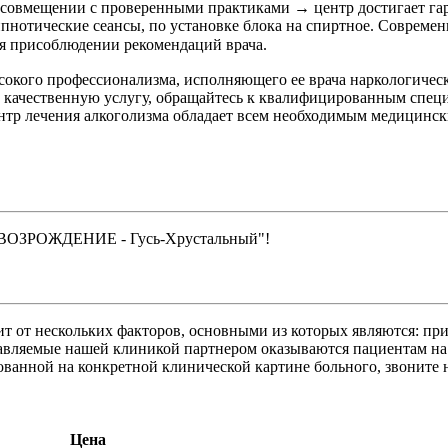
вмещении с проверенными практиками → центр достигает гара
нотические сеансы, по установке блока на спиртное. Совреме
ля присоблюдении рекомендаций врача.
окого профессионализма, исполняющего ее врача наркологическ
ь качественную услугу, обращайтесь к квалифицированным спец
нтр лечения алкоголизма обладает всем необходимым медицинс
 "ВОЗРОЖДЕНИЕ - Гусь-Хрустальный"!
ит от нескольких факторов, основными из которых являются: пр
авляемые нашей клиникой партнером оказываются пациентам на 
нованной на конкретной клинической картине больного, звон
Цена